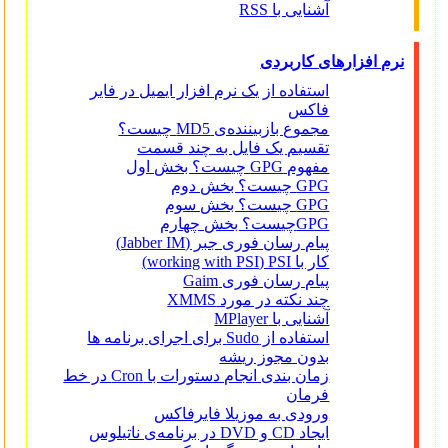
آشنایی با RSS
نرم افزارهای کاربردی
استفاده از یک نرم افزار ایمیل در فایر
فاکس
مجموع بازبیننده‌ی MD5 چیست؟
تقسیم یک فایل به چند قسمت
مفهوم GPG چیست؟ بخش اول
GPG چیست؟ بخش دوم
GPG چیست؟ بخش سوم
GPGچیست؟ بخش چهارم
پیام رسان فوری جبر (Jabber IM)
کار با working with PSI) PSI)
پیام رسان فوری Gaim
چند نکته در مورد XMMS
آشنایی با MPlayer
استفاده از Sudo برای اجرای برنامه ها
بدون مجوز ریشه
زمان بندی انجام دستورات با Cron در خط
فرمان
ورودی به موزیلا فایرفاکس
ایجاد CD و DVD در برنامه‌ی ناتیلوس