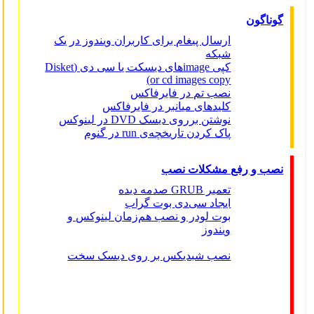
گوناگون
ارسال پیغام برای کاربران ویندوز در یک
شبکه
کپی imageهای دیسکت یا سی دی (Disket
or cd images copy)
نصب تم در فایرفاکس
کلیدهای میانبر در فایرفاکس
نوشتن برروی دیسک DVD در لینوکس
پاک کردن تاریخچه‌ی run در گنوم
نصب و رفع مشکلات نصب
تعمیر GRUB صدمه دیده
ایجاد سی‌دی بوت گراب
بوت لودر و نصب هم‌زمان لینوکس و
ویندوز
نصب شبدیکس بر روی دیسک سخت