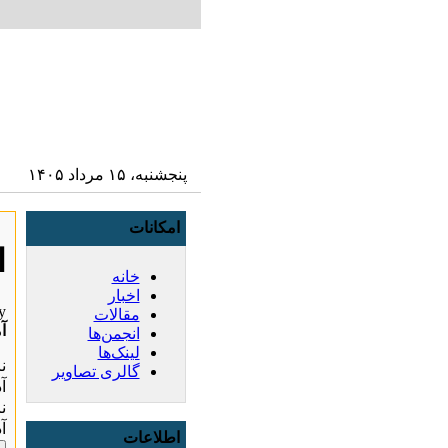
پنجشنبه، ۱۵ مرداد ۱۴۰۵
امکانات
ا
خانه
اخبار
y
مقالات
آم
انجمن‌ها
لینک‌ها
ن
گالری تصاویر
آ
ن
آ
اطلاعات