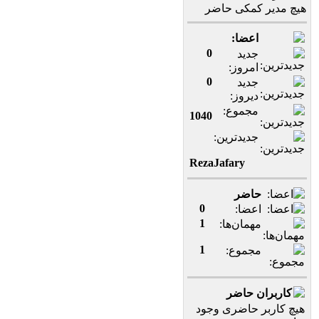
هیچ مدیر کمکی حاضر
اعضا:
0
جدید
امروز:
0
جدید
دیروز:
مجموع:
1040
جدیدترین:
RezaJafary
حاضر
0
اعضا:
1
مهمان‌ها:
1
مجموع:
کاربران حاضر
هیچ کاربر حاضری وجود