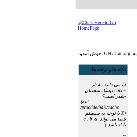
GNUIra خوش آمدید
نکته ها و ترفند ها
آیا می دانید مقدار
cache دیسک سختتان
چقدر است؟
$cat
/proc/ide/hd
X
/cache
(
X
با توجه به سیستم
شما می تواند c ، b ،a
یا d باشد.)
--